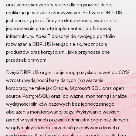
oraz zabezpieczyć krytyczne dla organizacji dane,
replikując je w czasie rzeczywistym. Software DBPLUS
jest ceniony przez firmy za skuteczność, wydajność i
jednocześnie prostotę implementacji do firmowej
infrastruktury. ApexIT dołączył do swojego portfolio
rozwiązania DBPLUS kierując się skutecznością
produktów oraz korzyściami, jakie przynoszą one
przedsiębiorstwom.
Dzięki DBPLUS organizacje mogą uzyskać nawet do 60%
wzrostu wydajności bazy danych (rozwiązania
korporacyjne takie jak Oracle, Microsoft SQL oraz open
source PostgreSQL) oraz, co ważne, monitoring i analizę
wydajności silników bazowych bez jednoczesnego
obciążenia monitorowanej bazy. Wykrywanie wąskich
gardeł w systemach pozwala administratorom baz danych
w optymalny sposób zarządzać przepływem danych i
wydajnością. A za tym stoją realne oszczędności dla firm.