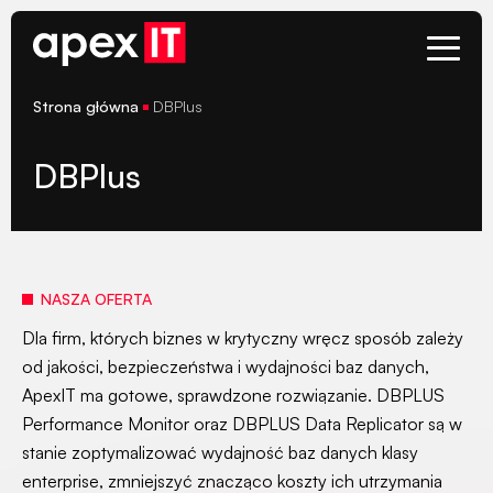
Skip
to
content
Strona główna
DBPlus
DBPlus
NASZA OFERTA
Dla firm, których biznes w krytyczny wręcz sposób zależy
od jakości, bezpieczeństwa i wydajności baz danych,
ApexIT ma gotowe, sprawdzone rozwiązanie. DBPLUS
Performance Monitor oraz DBPLUS Data Replicator są w
stanie zoptymalizować wydajność baz danych klasy
enterprise, zmniejszyć znacząco koszty ich utrzymania