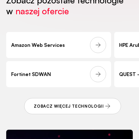
Zobacz pozostałe technologie
w
naszej ofercie
Amazon Web Services
HPE Aru
Fortinet SDWAN
QUEST –
ZOBACZ WIĘCEJ TECHNOLOGII