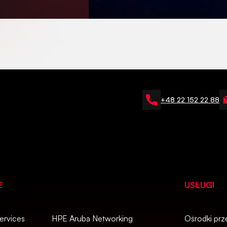
+48 22 152 22 88
E
USŁUGI
rvices
HPE Aruba Networking
Ośrodki prz